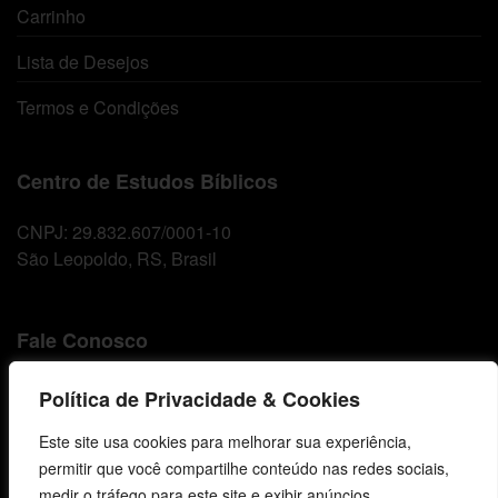
Carrinho
Lista de Desejos
Termos e Condições
Centro de Estudos Bíblicos
CNPJ: 29.832.607/0001-10
São Leopoldo, RS, Brasil
Fale Conosco
E-mails
Política de Privacidade & Cookies
vendas@cebi.org.br
Este site usa cookies para melhorar sua experiência,
comunicacao@cebi.org.br
permitir que você compartilhe conteúdo nas redes sociais,
WhatsApp / Vendas
medir o tráfego para este site e exibir anúncios