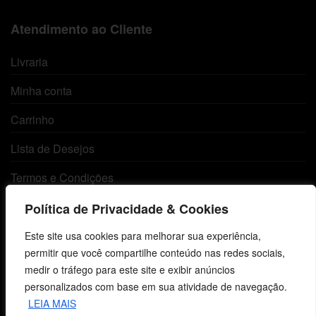
Atendimento ao Cliente
Livraria
Minha conta
Carrinho
Lista de Desejos
Termos e Condições
Política de Privacidade & Cookies
Centro de Estudos Bíblicos
Este site usa cookies para melhorar sua experiência,
permitir que você compartilhe conteúdo nas redes sociais,
CNPJ: 29.832.607/0001-10
medir o tráfego para este site e exibir anúncios
São Leopoldo, RS, Brasil
personalizados com base em sua atividade de navegação.
LEIA MAIS