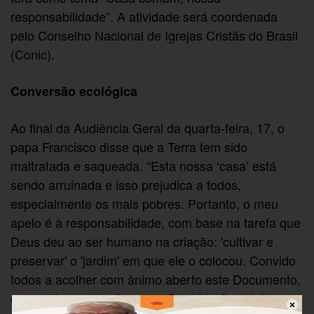
responsabilidade”. A atividade será coordenada
pelo Conselho Nacional de Igrejas Cristãs do Brasil
(Conic).
Conversão ecológica
Ao final da Audiência Geral da quarta-feira, 17, o
papa Francisco disse que a Terra tem sido
maltratada e saqueada. “Esta nossa ‘casa’ está
sendo arruinada e isso prejudica a todos,
especialmente os mais pobres. Portanto, o meu
apelo é à responsabilidade, com base na tarefa que
Deus deu ao ser humano na criação: 'cultivar e
preservar' o 'jardim' em que ele o colocou. Convido
todos a acolher com ânimo aberto este Documento,
que está em sintonia com a Doutrina Social da