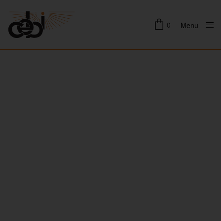
0
Menu
Close