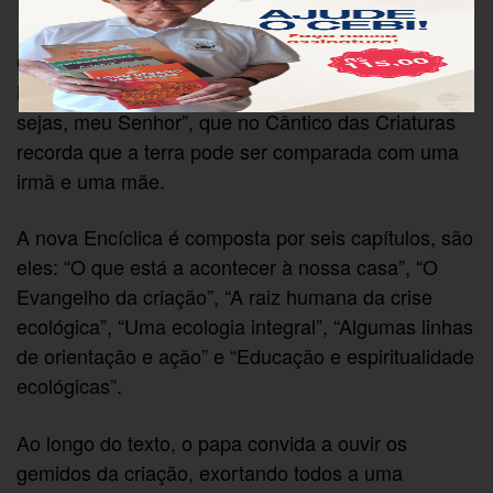
Igreja”, exortou Francisco.
O papa explicou que o nome da Encíclica foi
inspirado na invocação de São Francisco “Louvado
sejas, meu Senhor”, que no Cântico das Criaturas
recorda que a terra pode ser comparada com uma
irmã e uma mãe.
A nova Encíclica é composta por seis capítulos, são
eles: “O que está a acontecer à nossa casa”, “O
Evangelho da criação”, “A raiz humana da crise
ecológica”, “Uma ecologia integral”, “Algumas linhas
de orientação e ação” e “Educação e espiritualidade
ecológicas”.
Ao longo do texto, o papa convida a ouvir os
gemidos da criação, exortando todos a uma