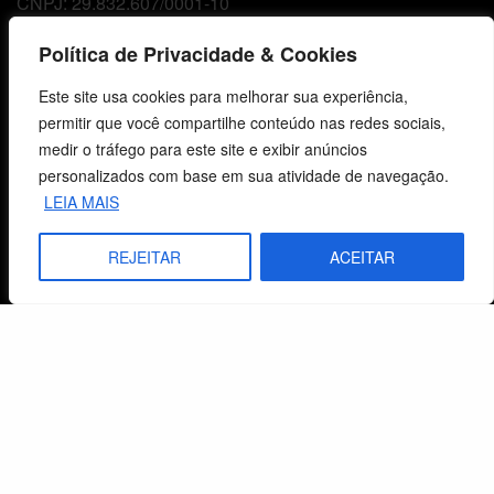
CNPJ: 29.832.607/0001-10
São Leopoldo, RS, Brasil
Política de Privacidade & Cookies
Este site usa cookies para melhorar sua experiência,
Fale Conosco
permitir que você compartilhe conteúdo nas redes sociais,
medir o tráfego para este site e exibir anúncios
E-mails
personalizados com base em sua atividade de navegação.
vendas@cebi.org.br
LEIA MAIS
comunicacao@cebi.org.br
REJEITAR
ACEITAR
WhatsApp / Vendas
+55 (51) 99734-4518
WhatsApp / Comunicação
+55 (51) 99799-3041
© 2026 Centro de Estudos Biblicos. Todos os direitos reservados. By Zwei Arts.