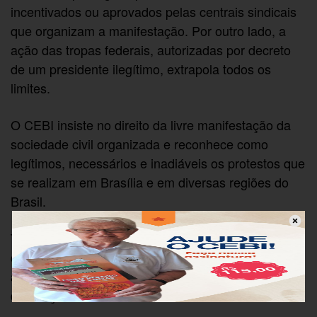
incentivados ou aprovados pelas centrais sindicais
que organizam a manifestação. Por outro lado, a
ação das tropas federais, autorizadas por decreto
de um presidente ilegítimo, extrapola todos os
limites.
O CEBI insiste no direito da livre manifestação da
sociedade civil organizada e reconhece como
legítimos, necessários e inadiáveis os protestos que
se realizam em Brasília e em diversas regiões do
Brasil.
Temer deve ser afastado e condenado por seus
crimes! A normalidade democrática deve ser
assegurada ouvindo-se o clamor do povo, por meio
de Eleições Diretas.