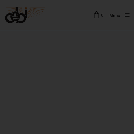
0
Menu
Close