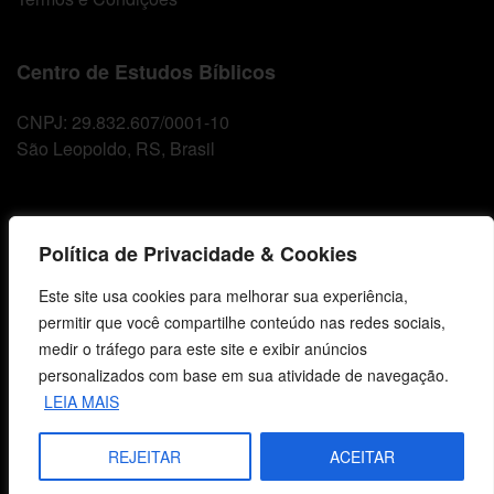
Centro de Estudos Bíblicos
CNPJ: 29.832.607/0001-10
São Leopoldo, RS, Brasil
Fale Conosco
Política de Privacidade & Cookies
E-mails
Este site usa cookies para melhorar sua experiência,
vendas@cebi.org.br
permitir que você compartilhe conteúdo nas redes sociais,
comunicacao@cebi.org.br
medir o tráfego para este site e exibir anúncios
personalizados com base em sua atividade de navegação.
WhatsApp / Vendas
LEIA MAIS
+55 (51) 99734-4518
WhatsApp / Comunicação
REJEITAR
ACEITAR
+55 (51) 99799-3041