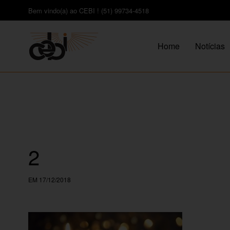
Bem vindo(a) ao CEBI ! (51) 99734-4518
Home
Notícias
2
EM 17/12/2018