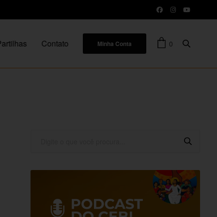
artilhas
Contato
0
Minha Conta