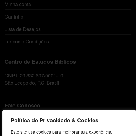
Minha conta
Carrinho
Lista de Desejos
Termos e Condições
Centro de Estudos Bíblicos
CNPJ: 29.832.607/0001-10
São Leopoldo, RS, Brasil
Fale Conosco
E-mails
Política de Privacidade & Cookies
vendas@cebi.org.br
Este site usa cookies para melhorar sua experiência,
comunicacao@cebi.org.br