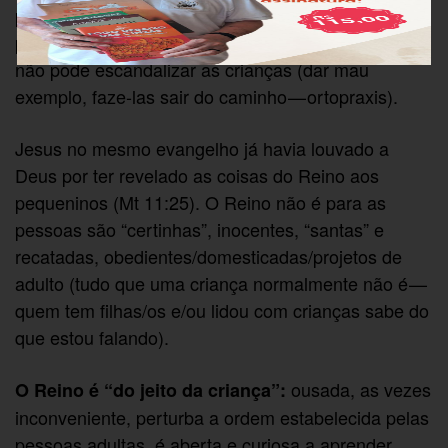
primeiro lugar é o da criança (paidion), dos
pequeninos (mikron). Tem que ser como criança,
não pode escandalizar as crianças (dar mau
exemplo, faze-las sair do caminho — ortopraxis).
Jesus no mesmo evangelho já havia louvado a
Deus por ter revelado as coisas do Reino aos
pequeninos (Mt 11:25). O Reino não é para as
pessoas são “certinhas”, inocentes, “santas” e
recatadas, obedientes/domesticadas/projetos de
adulto (tudo que uma criança normalmente não é —
quem tem filhas/os e/ou lidou com crianças sabe do
que estou falando).
ousada, as vezes
O Reino é “do jeito da criança”:
inconveniente, perturba a ordem estabelecida pelas
pessoas adultas, é aberta e curiosa a aprender,