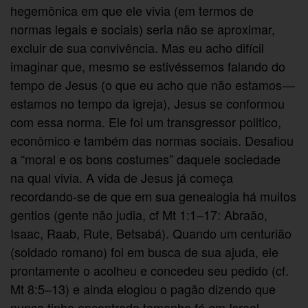
hegemônica em que ele vivia (em termos de
normas legais e sociais) seria não se aproximar,
excluir de sua convivência. Mas eu acho difícil
imaginar que, mesmo se estivéssemos falando do
tempo de Jesus (o que eu acho que não estamos —
estamos no tempo da igreja), Jesus se conformou
com essa norma. Ele foi um transgressor politico,
econômico e também das normas sociais. Desafiou
a “moral e os bons costumes” daquele sociedade
na qual vivia. A vida de Jesus já começa
recordando-se de que em sua genealogia há muitos
gentios (gente não judia, cf Mt 1:1–17: Abraão,
Isaac, Raab, Rute, Betsabá). Quando um centurião
(soldado romano) foi em busca de sua ajuda, ele
prontamente o acolheu e concedeu seu pedido (cf.
Mt 8:5–13) e ainda elogiou o pagão dizendo que
nunca tinha encontrado tamanha fé em Israel.