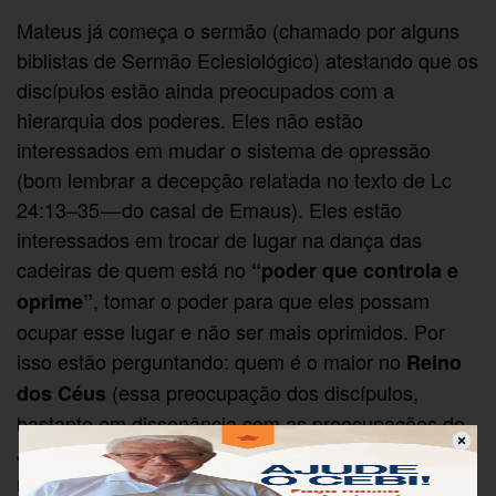
Mateus já começa o sermão (chamado por alguns
biblistas de Sermão Eclesiológico) atestando que os
discípulos estão ainda preocupados com a
hierarquia dos poderes. Eles não estão
interessados em mudar o sistema de opressão
(bom lembrar a decepção relatada no texto de Lc
24:13–35 — do casal de Emaus). Eles estão
interessados em trocar de lugar na dança das
cadeiras de quem está no
“poder que controla e
, tomar o poder para que eles possam
oprime”
ocupar esse lugar e não ser mais oprimidos. Por
isso estão perguntando: quem é o maior no
Reino
(essa preocupação dos discípulos,
dos Céus
bastante em dissonância com as preocupações de
Jesus, é muito bem atestada em vários outros
relatos evangélicos). E o exemplo que Jesus dá em