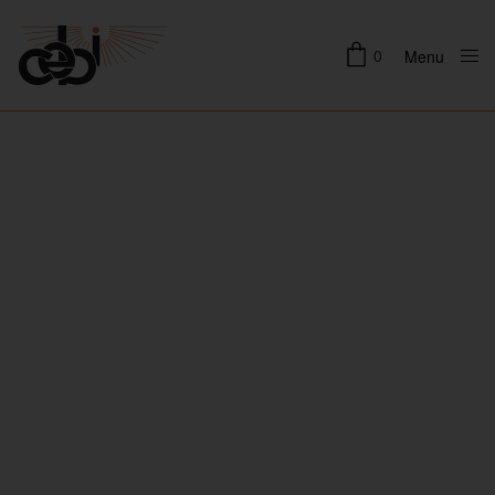
0
Menu
Close