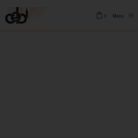
0
Menu
Close