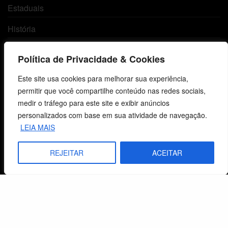
Estaduais
História
Objetivos
Política de Privacidade & Cookies
Método
Este site usa cookies para melhorar sua experiência,
Política de Privacidade
permitir que você compartilhe conteúdo nas redes sociais,
medir o tráfego para este site e exibir anúncios
personalizados com base em sua atividade de navegação.
Atendimento ao Cliente
LEIA MAIS
Livraria
REJEITAR
ACEITAR
Minha conta
Carrinho
Lista de Desejos