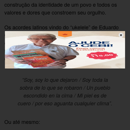
construção da identidade de um povo e todos os
valores e dores que constroem seu orgulho.
Os acordes latinos vindo do “ukelele” de Eduardo
Cabra trazem beleza e tristeza ao mesmo tempo
enquanto deciframos, mesmo sem saber muito, a
força dos versos na forte pronúncia em castelhano
de René Peréz. Há trechos encantadores como:
“Soy, soy lo que dejaron / Soy toda la
sobra de lo que se robaron / Un pueblo
escondido en la cima / Mi piel es de
cuero / por eso aguanta cualquier clima”.
Ou até mesmo: