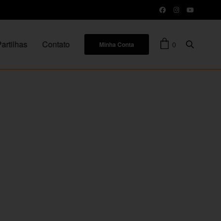
artilhas
Contato
0
Minha Conta