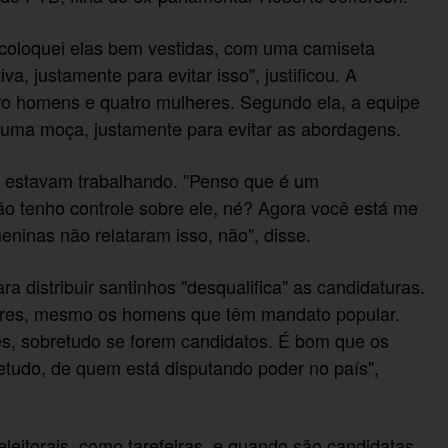
 coloquei elas bem vestidas, com uma camiseta
, justamente para evitar isso", justificou. A
tro homens e quatro mulheres. Segundo ela, a equipe
 uma moça, justamente para evitar as abordagens.
s estavam trabalhando. "Penso que é um
o tenho controle sobre ele, né? Agora você está me
ninas não relataram isso, não", disse.
ra distribuir santinhos "desqualifica" as candidaturas.
eres, mesmo os homens que têm mandato popular.
es, sobretudo se forem candidatos. É bom que os
etudo, de quem está disputando poder no país",
eitorais, como tarefeiras, e quando são candidatas,