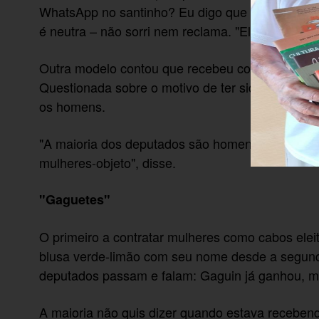
WhatsApp no santinho? Eu digo que não, aí eles
é neutra – não sorri nem reclama. "Eles deviam n
Outra modelo contou que recebeu convites para 
Questionada sobre o motivo de ter sido contrata
os homens.
"A maioria dos deputados são homens. Então, a
mulheres-objeto", disse.
"Gaguetes"
O primeiro a contratar mulheres como cabos elei
blusa verde-limão com seu nome desde a segunda
deputados passam e falam: Gaguin já ganhou, ma
A maioria não quis dizer quando estava recebendo