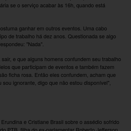
ária se o serviço acabar às 16h, quando está
costuma ganhar em outros eventos. Uma cabo
 tipo de trabalho há dez anos. Questionada se algo
respondeu: "Nada".
sair, e que alguns homens confundem seu trabalho
elos que participam de eventos e também fazem
 são ficha rosa. Então eles confundem, acham que
 sou ignorante, digo que não estou disponível",
rundina e Cristiane Brasil sobre o assédio sofrido
do PTB, filha do ex-parlamentar Roberto Jefferson.