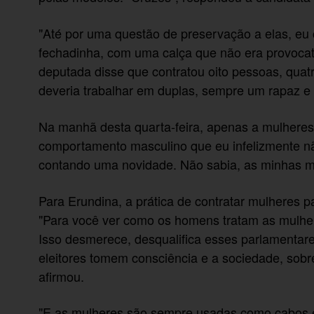
"Até por uma questão de preservação a elas, eu
fechadinha, com uma calça que não era provocativa
deputada disse que contratou oito pessoas, qua
deveria trabalhar em duplas, sempre um rapaz e
Na manhã desta quarta-feira, apenas a mulhere
comportamento masculino que eu infelizmente nã
contando uma novidade. Não sabia, as minhas me
Para Erundina, a prática de contratar mulheres pa
"Para você ver como os homens tratam as mulh
Isso desmerece, desqualifica esses parlamentar
eleitores tomem consciência e a sociedade, sobr
afirmou.
"E as mulheres são sempre usadas como cabos el