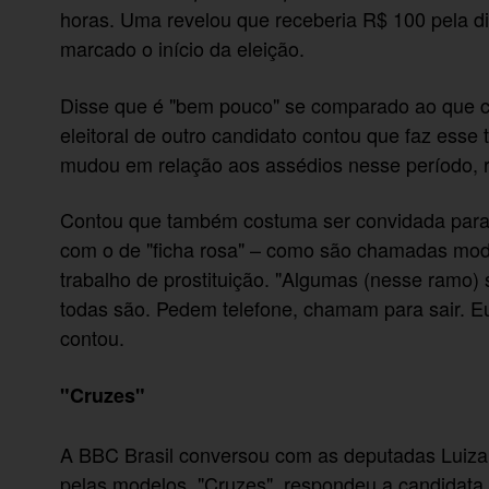
horas. Uma revelou que receberia R$ 100 pela di
marcado o início da eleição.
Disse que é "bem pouco" se comparado ao que 
eleitoral de outro candidato contou que faz esse
mudou em relação aos assédios nesse período, 
Contou que também costuma ser convidada para 
com o de "ficha rosa" – como são chamadas mod
trabalho de prostituição. "Algumas (nesse ramo)
todas são. Pedem telefone, chamam para sair. Eu
contou.
"Cruzes"
A BBC Brasil conversou com as deputadas Luiza E
pelas modelos. "Cruzes", respondeu a candidata 