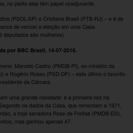
os, no pleito elas têm papel coadjuvante.
ina (PSOL-SP) e Cristiane Brasil (PTB-RJ) – e é de
hance de vencer a eleição em uma Casa
3 deputados são mulheres).
da por BBC Brasil, 14-07-2016.
omens: Marcelo Castro (PMDB-PI), ex-ministro da
 e Rogério Rosso (PSD-DF) – este último o favorito
presidente da Câmara.
tam uma grande novidade: é a primeira vez na
. Segundo os dados da Casa, que remontam a 1971,
então, a hoje senadora Rose de Freitas (PMDB-ES),
 votos, mas ganhou apenas 47.