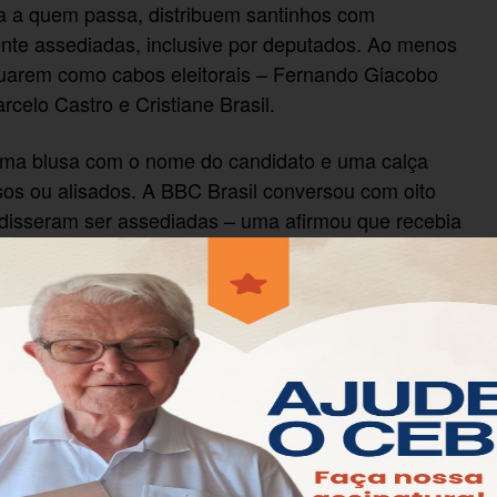
a a quem passa, distribuem santinhos com
te assediadas, inclusive por deputados. Ao menos
tuarem como cabos eleitorais – Fernando Giacobo
elo Castro e Cristiane Brasil.
ma blusa com o nome do candidato e uma calça
sos ou alisados. A BBC Brasil conversou com oito
disseram ser assediadas – uma afirmou que recebia
e a oitava relatou não ter tido "problemas" nesta
m que mesmo parlamentares são inconvenientes, e
sados que os demais passantes. "Eles são piores. Eu
rem deputados, acham que podem fazer o que quiser",
vir, exemplificou: "Passam e perguntam: tem seu