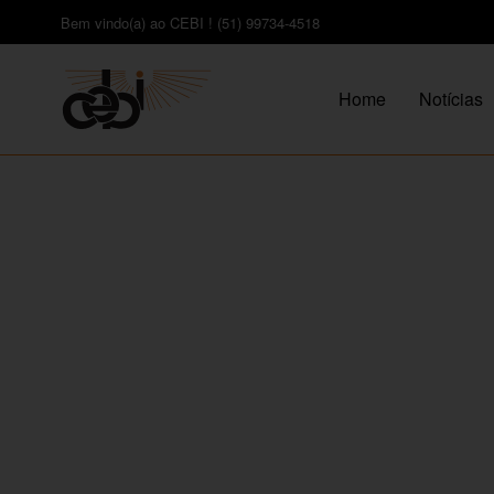
Bem vindo(a) ao CEBI ! (51) 99734-4518
Home
Notícias