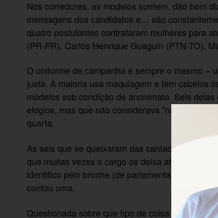
Nos corredores, as modelos sorriem, dão bom di
mensagens dos candidatos e… são constantemen
quatro postulantes contrataram mulheres para a
(PR-PR), Carlos Henrique Guaguin (PTN-TO), Marc
O uniforme de campanha é sempre o mesmo – u
justa. A maioria usa maquiagem e tem cabelos li
modelos sob condição de anonimato. Seis delas 
elogios, mas que não considerava "nada demais", 
quarta.
As seis que se queixaram das cantadas contara
que muitas vezes o cargo os deixa até mais abu
identifico pelo broche (de parlamentar). Por se
contou uma.
Questionada sobre que tipo de coisa costuma ou