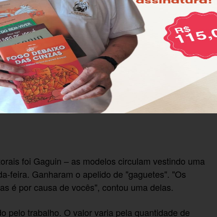
 nem pegam (a propaganda)". Ela diz que sua reação
os respeitar".
almoço de parlamentares, e que recusou.
da para a campanha, disse saber que era para atrair
s mulheres têm que ser sempre bonitas. Somos
torais foi Gaguin – as modelos circulam vestindo uma
-feira. Ganharam o apelido de "gaguetes". "Os
s é por causa de vocês", contou uma delas.
 pelo trabalho. O valor varia pela quantidade de