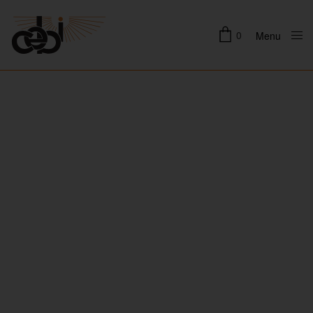
0
Menu
Close