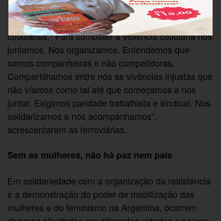
Também há tempo para refletir sobre as violências
cotidianas. “Para combater a violência cotidiana nos
juntamos. Nos organizamos. Entendemos que
somos companheiras e não competidoras.
Compartilhamos entre nós as vivências injustas que
não víamos como tal até que começamos a nos
juntar. Exigimos paridade trabalhista e sindical. Nos
solidarizamos e nos acompanhamos”,
acrescentaram as ferroviárias.
Sem as mulheres, não há paz nem país
Em solidariedade com a organização da resistência
e a demonstração do poder de mobilização das
mulheres e do feminismo na Argentina, ocorrem
diversas atividades em diferentes cidades e países