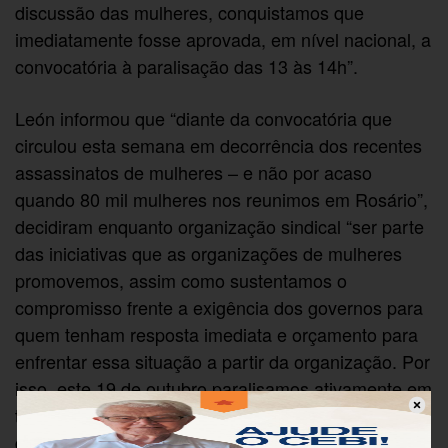
discussão das mulheres, conquistamos que
imediatamente fosse aprovada, em nível nacional, a
convocatória à paralisação das 13 às 14h”.
León informou que “diante da convocatória que
circulou esta semana em decorrência dos recentes
assassinatos de mulheres – e não por acaso
quando 80 mil mulheres nos reunimos em Rosário”,
decidiram enquanto organização sindical “ser parte
das iniciativas que as organizações de mulheres
promovemos, assim como sustentamos o
compromisso frente a exigência dos governos para
quem tenham resposta imediata e orçamento para
enfrentar essa situação a partir da organização. Por
isso, este 19 de outubro paralisamos ativamente em
todas as províncias e nos convocamos a mobilizar”,
disse.