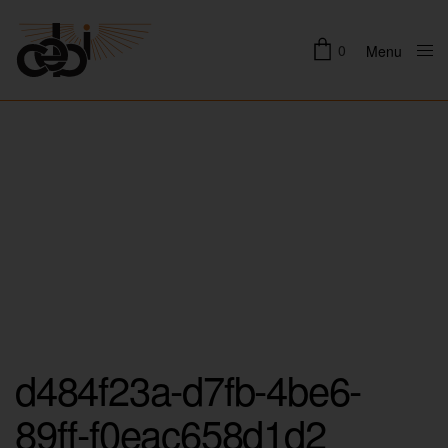
0
Menu
Close
d484f23a-d7fb-4be6-
89ff-f0eac658d1d2