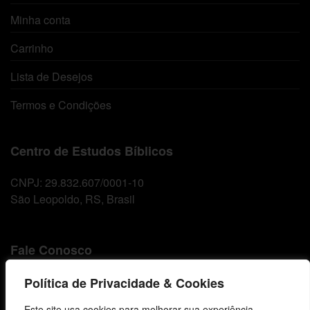
Minha conta
Carrinho
Lista de Desejos
Termos e Condições
Centro de Estudos Bíblicos
CNPJ: 29.832.607/0001-10
São Leopoldo, RS, Brasil
Fale Conosco
E-mails
Política de Privacidade & Cookies
vendas@cebi.org.br
Este site usa cookies para melhorar sua experiência,