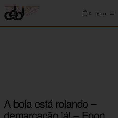
0
Menu
Close
A bola está rolando –
demarcação já! – Egon