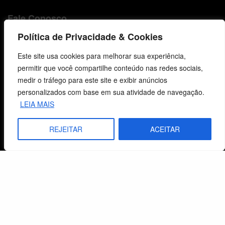
Fale Conosco
Política de Privacidade & Cookies
E-mails
vendas@cebi.org.br
Este site usa cookies para melhorar sua experiência,
comunicacao@cebi.org.br
permitir que você compartilhe conteúdo nas redes sociais,
medir o tráfego para este site e exibir anúncios
WhatsApp / Vendas
personalizados com base em sua atividade de navegação.
+55 (51) 99734-4518
LEIA MAIS
WhatsApp / Comunicação
REJEITAR
ACEITAR
+55 (51) 99799-3041
© 2026 Centro de Estudos Biblicos. Todos os direitos reservados. By Zwei Arts.