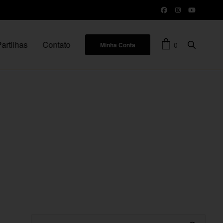
artilhas
Contato
0
Minha Conta