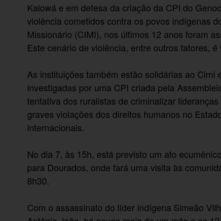
Kaiowá e em defesa da criação da CPI do Genocí
violência cometidos contra os povos indígenas 
Missionário (CIMI), nos últimos 12 anos foram a
Este cenário de violência, entre outros fatores, 
As instituições também estão solidárias ao Cimi 
investigadas por uma CPI criada pela Assemblei
tentativa dos ruralistas de criminalizar liderança
graves violações dos direitos humanos no Estad
internacionais.
No dia 7, às 15h, está previsto um ato ecumênic
para Dourados, onde fará uma visita às comunid
8h30.
Com o assassinato do líder indígena Simeão Vil
Antônio João, há pouco mais de um mês e os 12