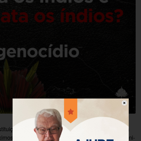
tuições religiosas do Brasil, América Latina e uma
ximos dias 7 e 8 em solidariedade aos povos Guarani-