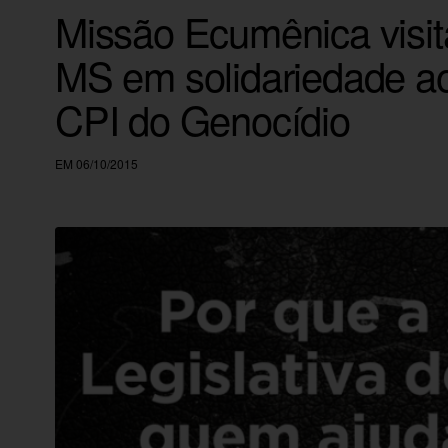
Missão Ecumênica visit
MS em solidariedade ao
CPI do Genocídio
EM 06/10/2015