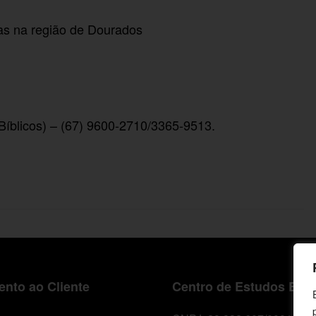
das na região de Dourados
Bíblicos) – (67) 9600-2710/3365-9513.
nto ao Cliente
Centro de Estudos Bíbl