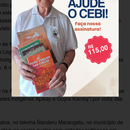
dio para que sejam investigados os crimes e
do estado. Conforme dados do Conselho Indigenista
ssassinados 390 indígenas e 585 cometeram suicídio.
é visto como uma política de genocídio.
e às lideranças indígenas que estão sendo
a Legislativa do Estado. Essa CPI é vista como uma
s indígenas e religiosos e tirar do foco das atenções as
o. A missão será acompanhada por jornalistas
o na Assembleia Legislativa. No dia 8, a missão segue
ades indígenas Apikay e Guyra Kamby’i por volta das
halva, no tekoha Ñanderu Marangatu, no município de
 ataques contra quatro comunidades indígenas em