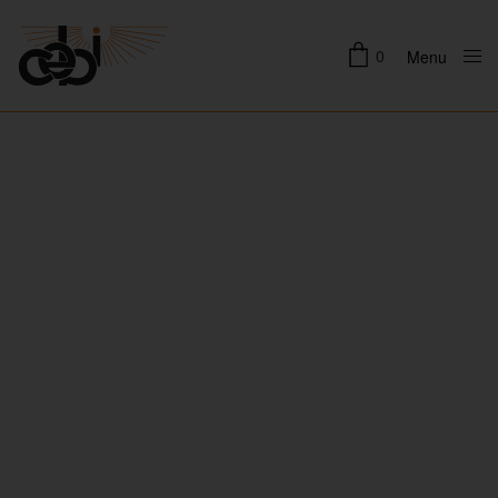
0
Menu
Close