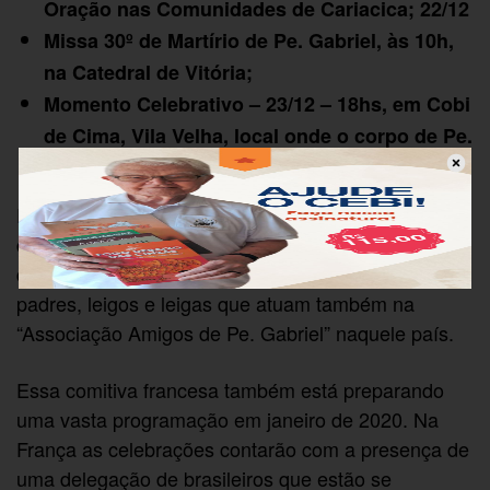
Oração nas Comunidades de Cariacica; 22/12
Missa 30º de Martírio de Pe. Gabriel, às 10h,
na Catedral de Vitória;
Momento Celebrativo – 23/12 – 18hs, em Cobi
de Cima, Vila Velha, local onde o corpo de Pe.
Gabriel foi deixado pelos assassinos.
Essas atividades contarão com a presença de uma
delegação de franceses que virá ao Brasil participar
destes momentos no mês de dezembro. Serão
padres, leigos e leigas que atuam também na
“Associação Amigos de Pe. Gabriel” naquele país.
Essa comitiva francesa também está preparando
uma vasta programação em janeiro de 2020. Na
França as celebrações contarão com a presença de
uma delegação de brasileiros que estão se