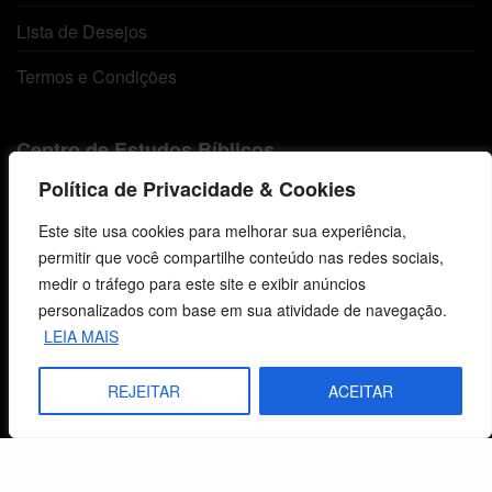
Lista de Desejos
Termos e Condições
Centro de Estudos Bíblicos
Política de Privacidade & Cookies
CNPJ: 29.832.607/0001-10
São Leopoldo, RS, Brasil
Este site usa cookies para melhorar sua experiência,
permitir que você compartilhe conteúdo nas redes sociais,
medir o tráfego para este site e exibir anúncios
Fale Conosco
personalizados com base em sua atividade de navegação.
LEIA MAIS
E-mails
vendas@cebi.org.br
REJEITAR
ACEITAR
comunicacao@cebi.org.br
WhatsApp / Vendas
+55 (51) 99734-4518