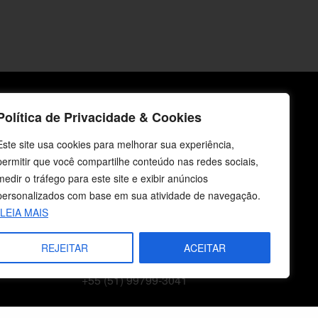
Política de Privacidade & Cookies
icos
Fale Conosco
Este site usa cookies para melhorar sua experiência,
E-mails
permitir que você compartilhe conteúdo nas redes sociais,
vendas@cebi.org.br
medir o tráfego para este site e exibir anúncios
comunicacao@cebi.org.br
personalizados com base em sua atividade de navegação.
LEIA MAIS
WhatsApp / Vendas
+55 (51) 99734-4518
REJEITAR
ACEITAR
WhatsApp / Comunicação
+55 (51) 99799-3041