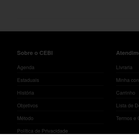
Sobre o CEBI
Atendime
Agenda
Livraria
Estaduais
Minha con
História
Carrinho
Objetivos
Lista de D
Método
Termos e 
Política de Privacidade