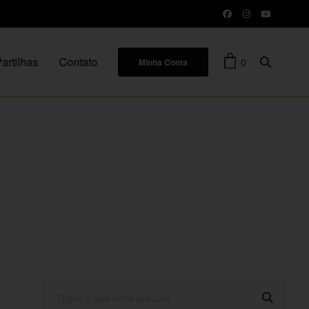
artilhas
Contato
0
Minha Conta