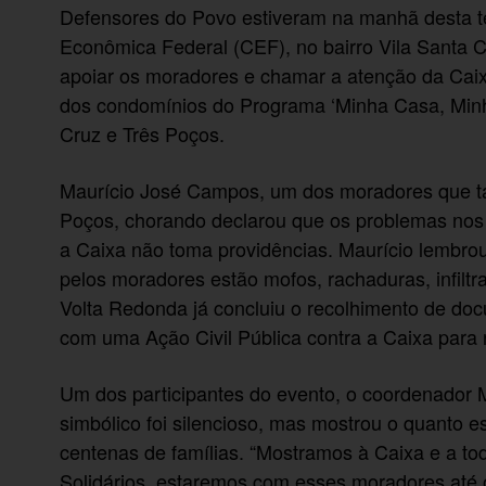
Defensores do Povo estiveram na manhã desta ter
Econômica Federal (CEF), no bairro Vila Santa Ce
apoiar os moradores e chamar a atenção da Caix
dos condomínios do Programa ‘Minha Casa, Minh
Cruz e Três Poços.
Maurício José Campos, um dos moradores que ta
Poços, chorando declarou que os problemas nos
a Caixa não toma providências. Maurício lembrou
pelos moradores estão mofos, rachaduras, infilt
Volta Redonda já concluiu o recolhimento de d
com uma Ação Civil Pública contra a Caixa para
Um dos participantes do evento, o coordenador M
simbólico foi silencioso, mas mostrou o quanto
centenas de famílias. “Mostramos à Caixa e a t
Solidários, estaremos com esses moradores até 