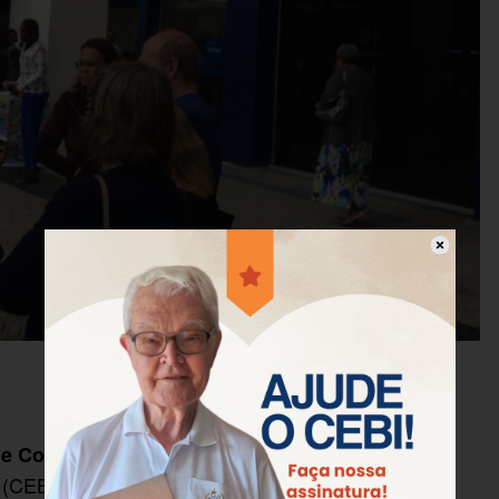
, do
e Construção Civil
Movimento pela Ética na
(CEBI), ligados ao ecumenismo e alunos do Curso