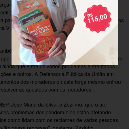
ça-feira, dia 5, em frente à agência da Caixa
cília. O ato simbólico teve como principal objetivo
a para reparar os defeitos de parte dos apartamentos
a Vida’ dos bairros Roma, São Sebastião, Santa
mbém participou do ato, do Condomínio de Três
 apartamentos estão cada vez piores e mesmo assim
 ainda que entre os vários problemas enfrentados
rações e outros. A Defensoria Pública da União em
ocumentos dos moradores e nesta terça mesmo entrou
 resolver as questões com os moradores.
EP, José Maria da Silva, o Zezinho, que o ato
 esses problemas dos condomínios estão afetando
odos como lidam com os reclames de várias pessoas.
o fim desse processo”, destacou Zezinho.