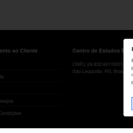
nto ao Cliente
Centro de Estudos Bíbl
CNPJ: 29.832.607/0001-10
São Leopoldo, RS, Brasil
ta
esejos
Condições