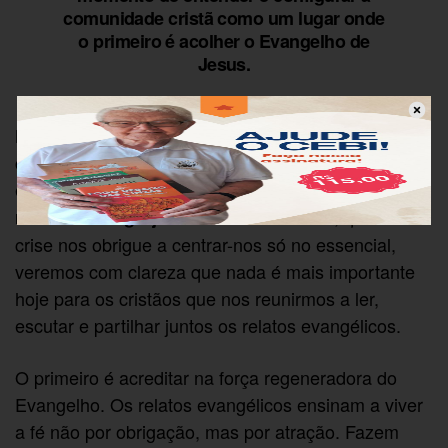
comunidade cristã como um lugar onde
o primeiro é acolher o Evangelho de
Jesus.
Nada pode regenerar o tecido em crise das nossas
comunidades como a força do Evangelho. Só a
experiência direta e imediata do Evangelho pode
. Dentro de uns anos, quando a
revitalizar a Igreja
crise nos obrigue a centrar-nos só no essencial,
veremos com clareza que nada é mais importante
hoje para os cristãos que nos reunirmos a ler,
escutar e partilhar juntos os relatos evangélicos.
O primeiro é acreditar na força regeneradora do
Evangelho. Os relatos evangélicos ensinam a viver
a fé não por obrigação, mas por atração. Fazem