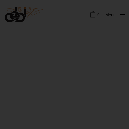
0
Menu
Close