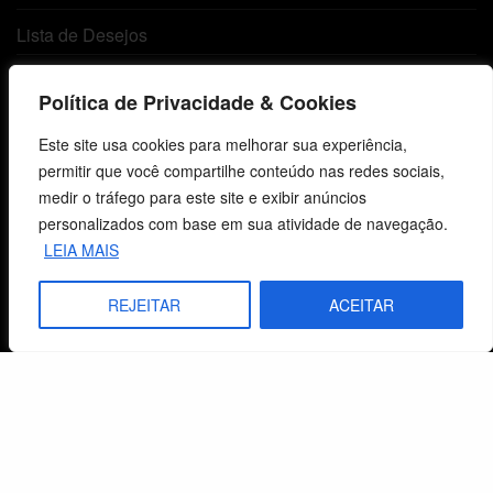
Lista de Desejos
Termos e Condições
Política de Privacidade & Cookies
Este site usa cookies para melhorar sua experiência,
Centro de Estudos Bíblicos
permitir que você compartilhe conteúdo nas redes sociais,
medir o tráfego para este site e exibir anúncios
CNPJ: 29.832.607/0001-10
personalizados com base em sua atividade de navegação.
São Leopoldo, RS, Brasil
LEIA MAIS
REJEITAR
ACEITAR
Fale Conosco
E-mails
vendas@cebi.org.br
comunicacao@cebi.org.br
WhatsApp / Vendas
+55 (51) 99734-4518