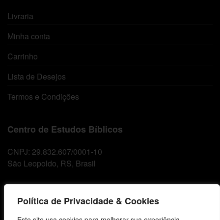
Livraria
Minha conta
Carrinho
Lista de Desejos
Termos e Condições
Centro de Estudos Bíblicos
CNPJ: 29.832.607/0001-10
São Leopoldo, RS, Brasil
Fale Conosco
Política de Privacidade & Cookies
Este site usa cookies para melhorar sua experiência,