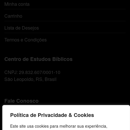
Minha conta
Carrinho
Lista de Desejos
Termos e Condições
Centro de Estudos Bíblicos
CNPJ: 29.832.607/0001-10
São Leopoldo, RS, Brasil
Fale Conosco
E-mails
Política de Privacidade & Cookies
vendas@cebi.org.br
Este site usa cookies para melhorar sua experiência,
comunicacao@cebi.org.br