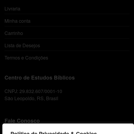
Livraria
Minha conta
Carrinho
Lista de Desejos
Termos e Condições
Centro de Estudos Bíblicos
CNPJ: 29.832.607/0001-10
São Leopoldo, RS, Brasil
Fale Conosco
Política de Privacidade & Cookies