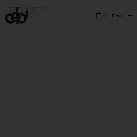
0
Menu
Close