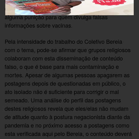
respondeu que estas publicações prejudicam muito
o combate à pandemia, enquanto 92% querem
alguma punição para quem divulga falsas
informações sobre vacinas.
Pela intensidade do trabalho do Coletivo Bereia
com o tema, pode-se afirmar que grupos religiosos
colaboram com esta disseminação de conteúdo
falso, o que é base para mais contaminação e
mortes. Apesar de algumas pessoas apagarem as
postagens depois de questionadas em público, o
ato isolado não é suficiente para corrigir o mal
semeado. Uma análise do perfil das postagens
destes religiosos revela que eles/elas não mudam
de atitude quanto à postura negacionista diante da
pandemia e no próximo acesso a postagens como
esta verificada aqui pelo Bereia, o conteúdo deverá