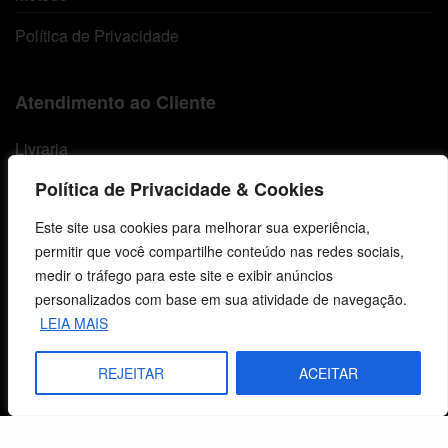
Política de Privacidade
Atendimento ao Cliente
Livraria
Política de Privacidade & Cookies
Minha conta
Este site usa cookies para melhorar sua experiência,
Carrinho
permitir que você compartilhe conteúdo nas redes sociais,
Lista de Desejos
medir o tráfego para este site e exibir anúncios
personalizados com base em sua atividade de navegação.
Termos e Condições
LEIA MAIS
REJEITAR
ACEITAR
Centro de Estudos Bíblicos
CNPJ: 29.832.607/0001-10