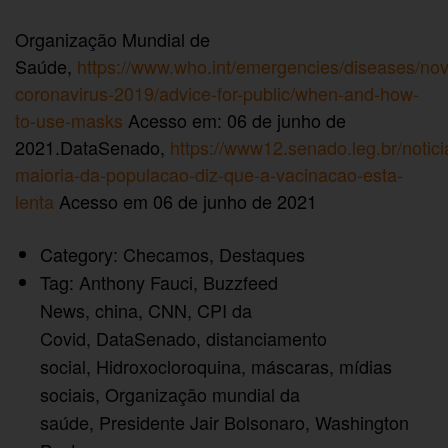
Organização Mundial de
Saúde,
https://www.who.int/emergencies/diseases/nov
coronavirus-2019/advice-for-public/when-and-how-
to-use-masks
Acesso em: 06 de junho de
2021.DataSenado,
https://www12.senado.leg.br/notic
maioria-da-populacao-diz-que-a-vacinacao-esta-
lenta
Acesso em 06 de junho de 2021
Category:
Checamos
,
Destaques
Tag:
Anthony Fauci
,
Buzzfeed
News
,
china
,
CNN
,
CPI da
Covid
,
DataSenado
,
distanciamento
social
,
Hidroxocloroquina
,
máscaras
,
mídias
sociais
,
Organização mundial da
saúde
,
Presidente Jair Bolsonaro
,
Washington