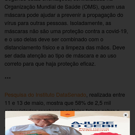
Organização Mundial de Saúde (OMS), quem usa
máscara pode ajudar a prevenir a propagação do
vírus para outras pessoas. Isoladamente, as
máscaras não são uma proteção contra a covid-19,
e o uso delas deve ser combinado com o
distanciamento físico e a limpeza das mãos. Deve
ser dada atenção ao tipo de máscara e ao uso
correto para que haja proteção eficaz.
***
Pesquisa do Instituto DataSenado
, realizada entre
11 e 13 de maio, mostra que 58% de 2,5 mil
entrevistados receberam notícias falsas sobre a
vacina contra a covid-19 pelas mídias sociais. A
grande maioria das pessoas entrevistadas, 85%,