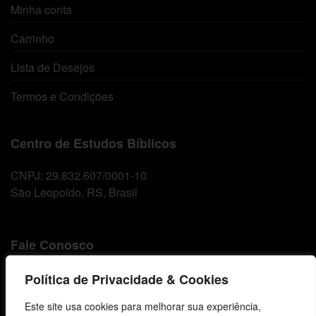
Minha conta
Carrinho
Lista de Desejos
Termos e Condições
Centro de Estudos Bíblicos
CNPJ: 29.832.607/0001-10
São Leopoldo, RS, Brasil
Fale Conosco
E-mails
Política de Privacidade & Cookies
vendas@cebi.org.br
Este site usa cookies para melhorar sua experiência,
comunicacao@cebi.org.br