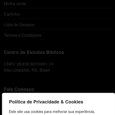
Minha conta
Carrinho
Lista de Desejos
Termos e Condições
Centro de Estudos Bíblicos
CNPJ: 29.832.607/0001-10
São Leopoldo, RS, Brasil
Fale Conosco
E-mails
Política de Privacidade & Cookies
vendas@cebi.org.br
Este site usa cookies para melhorar sua experiência,
comunicacao@cebi.org.br