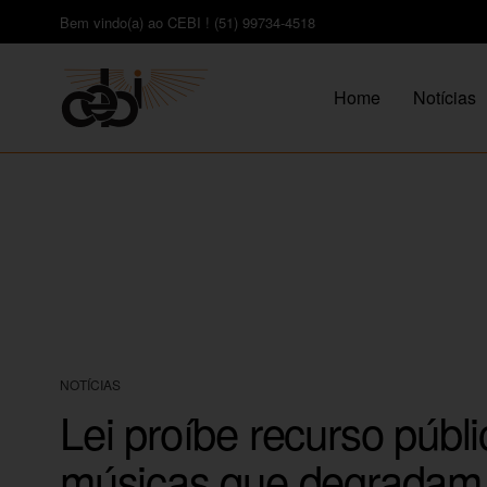
Bem vindo(a) ao CEBI ! (51) 99734-4518
Home
Notícias
NOTÍCIAS
Lei proíbe recurso púb
músicas que degradam 