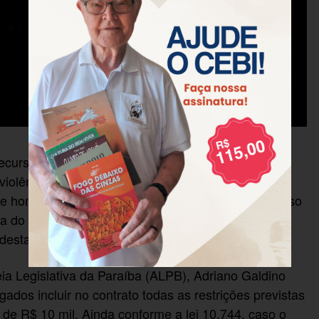
recursos público para a contratação de artistas que
violência ou exponham as mulheres a situações de
 homofobia, discriminação racial ou apologia ao uso
toria do deputado Chales Camaraense (PSL), foi
 desta quarta.
eia Legislativa da Paraíba (ALPB), Adriano Galdino
ados incluir no contrato todas as restrições previstas
l de R$ 10 mil. Ainda conforme a lei 10.744, caso o