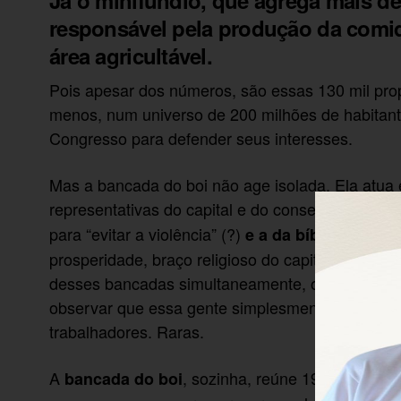
Já o minifúndio, que agrega mais de 
responsável pela produção da comid
área agricultável.
Pois apesar dos números, são essas 130 mil prop
menos, num universo de 200 milhões de habitan
Congresso para defender seus interesses.
Mas a bancada do boi não age isolada. Ela atu
representativas do capital e do conservadorismo
para “evitar a violência” (?)
, que co
e a da bíblia
prosperidade, braço religioso do capital. Do to
desses bancadas simultaneamente, o que mostra 
observar que essa gente simplesmente domina o
trabalhadores. Raras.
A
, sozinha, reúne 198 deputad
bancada do boi