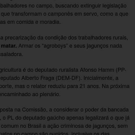
 trabalhadores no campo, buscando extinguir legislação
as que transformam o camponês em servo, como a que
nas em comida e moradia.
a precarização da condição dos trabalhadores rurais,
Armar os “agroboys” e seus jagunços nada
 matar.
ssaladora.
ricultura é do deputado ruralista Afonso Hamm (PP-
 deputado Alberto Fraga (DEM-DF). Inicialmente, a
porte, mas o relator reduziu para 21 anos. Na próxima
encaminhado ao plenário.
oposta na Comissão, a considerar o poder da bancada
de, o PL do deputado gaúcho apenas legalizará o que já
e comum no Brasil a ação criminosa de jagunços, sem
natos no campo são punidos, inclusive os das