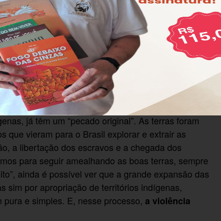
 liberar o porte de arma no meio rural para qualquer
 discussão na Comissão de Agricultura da Câmara
 aprovar no “Estatuto do Desarmamento” o porte de
comprovadamente, ainda subsistem da caça. Mas, a
sibilidade para “defesa pessoal, familiar ou de
s latifundiários querem a legalidade do massacre
rios” têm uma longa história de violência e roubo.
genas, já têm um “pecado original”. As terras foram
 que vieram para o Brasil explorar e extrair as
ão, a libertação dos escravos e a chegada dos
smos para seguir amealhando as boas terras, sempre
ito”, ainda é possível ver que a grande expansão das
 sim por apropriação de territórios indígenas,
 pura e simples. E, nesse processo,
a violência