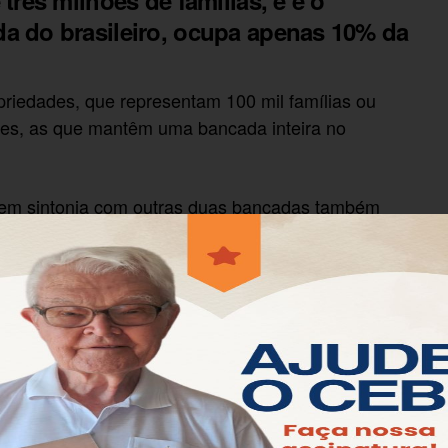
três milhões de famílias, e é o
a do brasileiro, ocupa apenas 10% da
riedades, que representam 100 mil famílias ou
tes, as que mantêm uma bancada inteira no
a em sintonia com outras duas bancadas também
:
, que quer armar as pessoas
as bancadas da bala
ncentra os evangélicos ligados à teologia da
tal de 513 deputados, 373 estão em pelos menos duas
que tudo está bem sintonizado. Sendo assim é fácil
 Congresso. Poucas são as representações dos
os e é ela quem está no foco essa semana, na medida