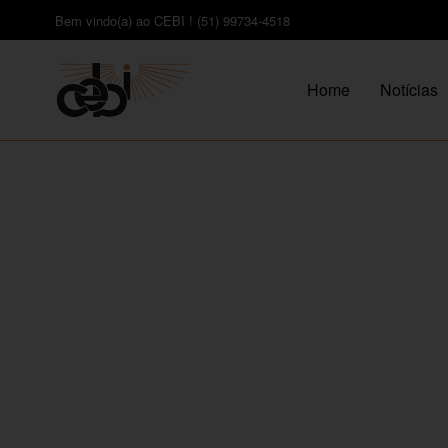
Bem vindo(a) ao CEBI ! (51) 99734-4518
Home
Notícias