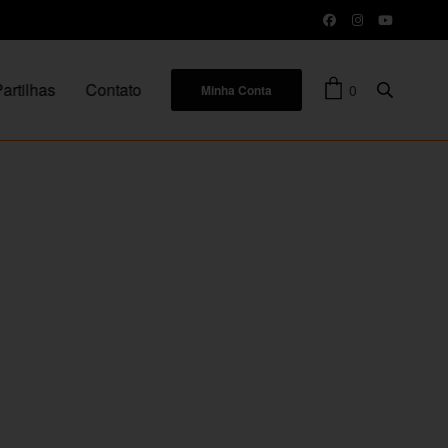
artilhas
Contato
0
Minha Conta