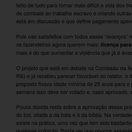
feito de tudo para tornar mais difícil a vida dos
de combate ao trabalho escravo e criando outr
está em discussão e que define pagamento ape
Pois não satisfeitos com todos esses “avanços” n
os fazendeiros agora querem mais:
licença para
mais é do que aumentar a violência que já é ava
O projeto que está em debate na Comissão da Ag
RS) e já recebeu parecer favorável do relator, o
proposta fixava idade mínima de 25 anos para o 
semana isso deve ser votado e, caso aprovado, 
Pouca dúvida resta sobre a aprovação dessa pr
do boi, aliada à da bala e à da bíblia. Na verda
existe na prática, uma vez que tem sido bastant
qualquer coibição. Basta ver que poucos assassi