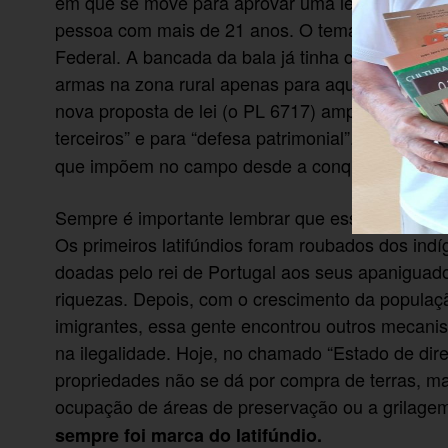
em que se move para aprovar uma lei que permita
pessoa com mais de 21 anos. O tema já está em
Federal. A bancada da bala já tinha conseguido
armas na zona rural apenas para aqueles que, 
nova proposta de lei (o PL 6717) amplia essa pos
terceiros” e para “defesa patrimonial”. Ou seja,
o
que impõem no campo desde a conquista.
Sempre é importante lembrar que esses “proprietá
Os primeiros latifúndios foram roubados dos indí
doadas pelo rei de Portugal aos seus apaniguados
riquezas. Depois, com o crescimento da populaç
imigrantes, essa gente encontrou outros mecani
na ilegalidade. Hoje, no chamado “Estado de dire
propriedades não se dá por compra de terras, mas
ocupação de áreas de preservação ou a grilagem
sempre foi marca do latifúndio.