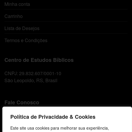
Minha conta
Carrinho
Lista de Desejos
Termos e Condições
Centro de Estudos Bíblicos
CNPJ: 29.832.607/0001-10
São Leopoldo, RS, Brasil
Fale Conosco
E-mails
Política de Privacidade & Cookies
vendas@cebi.org.br
Este site usa cookies para melhorar sua experiência,
comunicacao@cebi.org.br