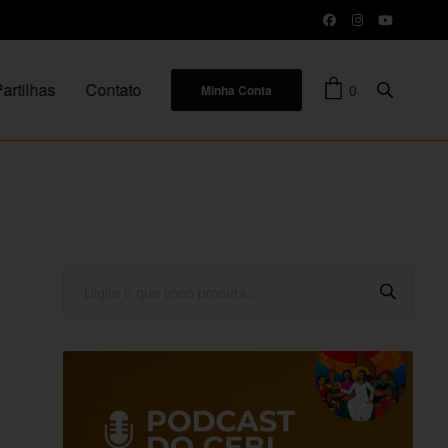
artilhas
Contato
0
Minha Conta