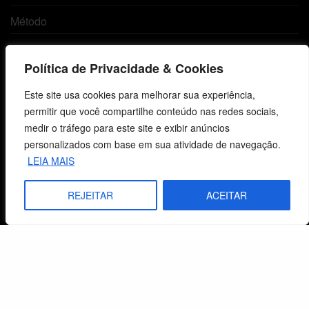
Método
Política de Privacidade
Política de Privacidade & Cookies
Atendimento ao Cliente
Este site usa cookies para melhorar sua experiência,
permitir que você compartilhe conteúdo nas redes sociais,
Livraria
medir o tráfego para este site e exibir anúncios
personalizados com base em sua atividade de navegação.
Minha conta
LEIA MAIS
Carrinho
REJEITAR
ACEITAR
Lista de Desejos
Termos e Condições
Centro de Estudos Bíblicos