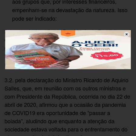
aos grupos que, por interesses financeiros,
empenham-se na devastação da natureza. Isso
pode ser indicado:
3.1. pela declaração do Presidente da República,
que afirmou no dia 5 de junho de 2020, em meio à
grande crise ambiental ocorrente, que o Brasil é
“país que mais preserva o meio ambiente do
mundo”;
3.2. pela declaração do Ministro Ricardo de Aquino
Salles, que, em reunião com os outros ministros e
com Presidente da República, ocorrida no dia 22 de
abril de 2020, afirmou que a ocasião da pandemia
de COVID19 era oportunidade de “passar a
boiada”, aludindo que enquanto a atenção da
sociedade estava voltada para o enfrentamento do