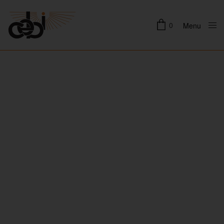
0
Menu
Close