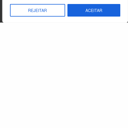
REJEITAR
ACEITAR
Carta da Direção Nacional do CEBI à Missão Ecumênica no Pará