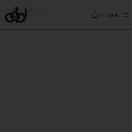
0
Menu
Close