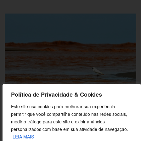
Política de Privacidade & Cookies
Este site usa cookies para melhorar sua experiência,
Ação inédita no país, Rio Doce entra na Justiça contra desastre de
permitir que você compartilhe conteúdo nas redes sociais,
Mariana
medir o tráfego para este site e exibir anúncios
personalizados com base em sua atividade de navegação.
LEIA MAIS