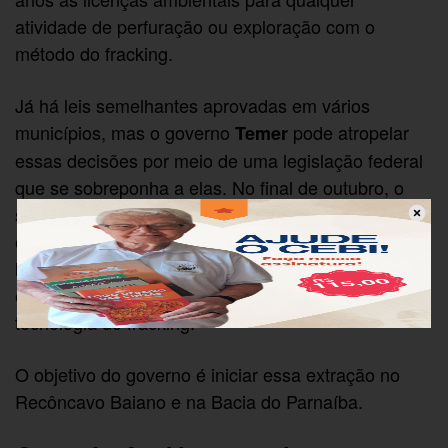
atividade de perfuração ou exploração com o
método do fracking.
Já há leis semelhantes aprovadas em vários
municípios, mas o governo
pode atropelar
Temer
essas decisões por meio de uma legislação federal
que se sobreponha a elas. No final de outubro, o
secretário de Petróleo e Gás do Ministério de Minas
e Energia, Marcio Félix, confirmou que o governo
lançará um projeto piloto de exploração de petróleo
e gás na região Nordeste do país utilizando a
tecnologia do fracking.
O objetivo do governo é iniciar essa extração no
Recôncavo Baiano e na Bacia do Parnaíba.