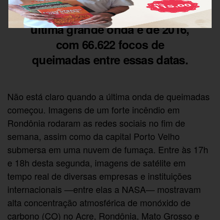
39.194 focos de incêndio. A
última grande onda é de 2016,
com 66.622 focos de
queimadas entre essas datas.
Não está claro quando a última onda de queimadas
começou. Imagens de um forte incêndio em
Rondônia rodaram as redes sociais no fim de
semana, assim como da capital Porto Velho
submersa em uma nuvem de fumaça. Entre às 17h
e 18h desta segunda, imagens de satélite em
tempo real de diversas empresas e instituições
internacionais —entre elas a NASA— mostravam
alta concentração atmosférica de monóxido de
carbono (CO) no Acre, Rondônia, Mato Grosso e