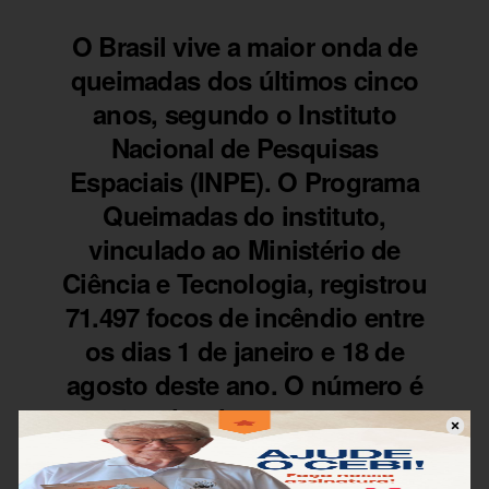
O Brasil vive a maior onda de
queimadas dos últimos cinco
anos, segundo o Instituto
Nacional de Pesquisas
Espaciais (INPE). O Programa
Queimadas do instituto,
vinculado ao Ministério de
Ciência e Tecnologia, registrou
71.497 focos de incêndio entre
os dias 1 de janeiro e 18 de
agosto deste ano. O número é
82% maior do que o mesmo
período do ano passado,
quando foram registrados