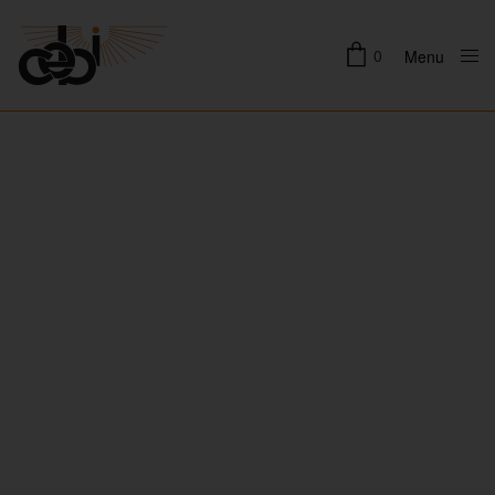
0
Menu
Close