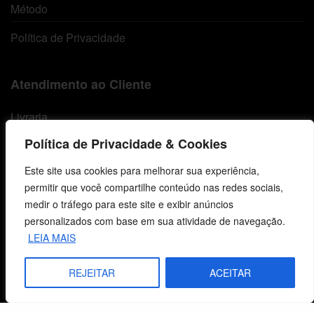
Método
Política de Privacidade
Atendimento ao Cliente
Livraria
Política de Privacidade & Cookies
Minha conta
Este site usa cookies para melhorar sua experiência,
Carrinho
permitir que você compartilhe conteúdo nas redes sociais,
Lista de Desejos
medir o tráfego para este site e exibir anúncios
personalizados com base em sua atividade de navegação.
Termos e Condições
LEIA MAIS
REJEITAR
ACEITAR
Centro de Estudos Bíblicos
CNPJ: 29.832.607/0001-10