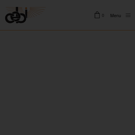
0
Menu
Close