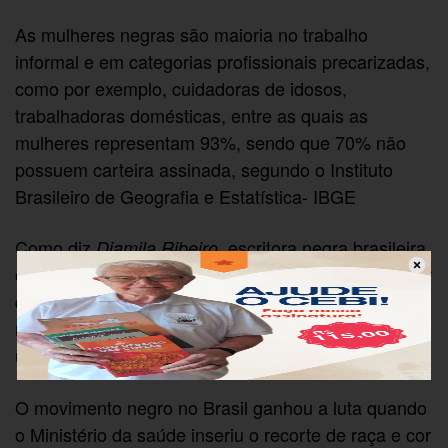
As mulheres negras são maioria no trabalho
informal e em categorias profissionais precarizadas,
como por exemplo, cuidadoras de idosos,
trabalhadoras domésticas, entre as quais as
mulheres representam 93%, sendo que 70% não
possuem carteira assinada, segundo o Instituto
Brasileiro de Geografia e Estatística- IBGE
Como diz
, escritora negra brasileira,
Djamila Ribeiro
o autoquestionamento, entender seu lugar e duvidar
do que parece “natural”, é o primeiro passo para
não reproduzir esse tipo de violência que “privilegia
uns e oprime outros”.
O movimento negro no Brasil ganhou a luta quando
o Ministério da saúde inseriu o recorte de raça e cor