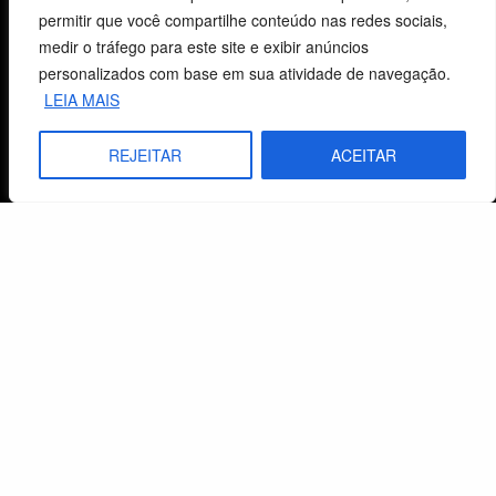
permitir que você compartilhe conteúdo nas redes sociais,
Atendimento ao Cliente
medir o tráfego para este site e exibir anúncios
personalizados com base em sua atividade de navegação.
Livraria
LEIA MAIS
Minha conta
REJEITAR
ACEITAR
Carrinho
Lista de Desejos
Termos e Condições
Centro de Estudos Bíblicos
CNPJ: 29.832.607/0001-10
São Leopoldo, RS, Brasil
Fale Conosco