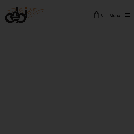
0
Menu
Close