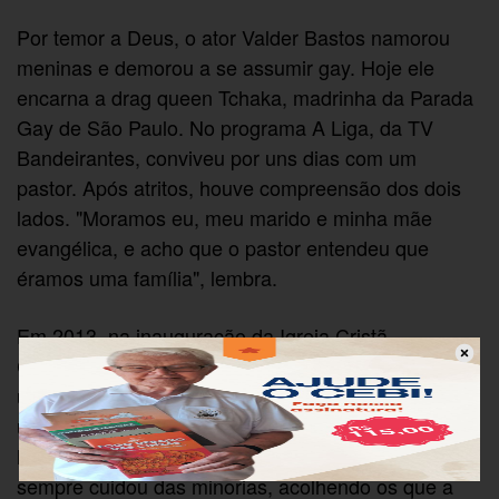
Por temor a Deus, o ator Valder Bastos namorou
meninas e demorou a se assumir gay. Hoje ele
encarna a drag queen Tchaka, madrinha da Parada
Gay de São Paulo. No programa A Liga, da TV
Bandeirantes, conviveu por uns dias com um
pastor. Após atritos, houve compreensão dos dois
lados. "Moramos eu, meu marido e minha mãe
evangélica, e acho que o pastor entendeu que
éramos uma família", lembra.
Em 2013, na inauguração da Igreja Cristã
Contemporânea, em São Paulo, Tchaka assistiu a
um culto "montada" pela primeira vez. "Defendemos
uma teologia inclusiva, de acolhimento ao
homoafetivo. Tomamos como exemplo Jesus, que
sempre cuidou das minorias, acolhendo os que a