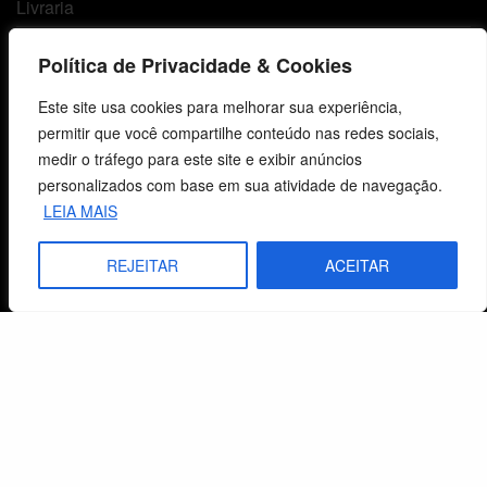
Livraria
Minha conta
Política de Privacidade & Cookies
Carrinho
Este site usa cookies para melhorar sua experiência,
permitir que você compartilhe conteúdo nas redes sociais,
Lista de Desejos
medir o tráfego para este site e exibir anúncios
Termos e Condições
personalizados com base em sua atividade de navegação.
LEIA MAIS
Centro de Estudos Bíblicos
REJEITAR
ACEITAR
CNPJ: 29.832.607/0001-10
São Leopoldo, RS, Brasil
Fale Conosco
E-mails