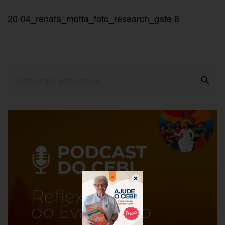
20-04_renata_motta_foto_research_gate 6