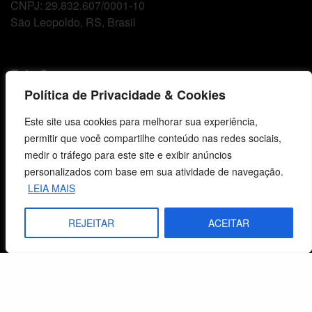
CNPJ: 29.832.607/0001-10
São Leopoldo, RS, Brasil
Fale Conosco
Política de Privacidade & Cookies
E-mails
vendas@cebi.org.br
Este site usa cookies para melhorar sua experiência,
comunicacao@cebi.org.br
permitir que você compartilhe conteúdo nas redes sociais,
medir o tráfego para este site e exibir anúncios
WhatsApp / Vendas
personalizados com base em sua atividade de navegação.
+55 (51) 99734-4518
LEIA MAIS
WhatsApp / Comunicação
REJEITAR
ACEITAR
+55 (51) 99799-3041
© 2026 Centro de Estudos Biblicos. Todos os direitos reservados. By Zwei Arts.