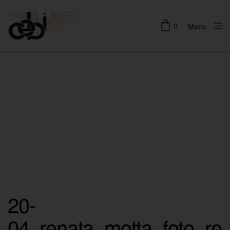
0
Menu
Close
20-
04_renata_motta_foto_re