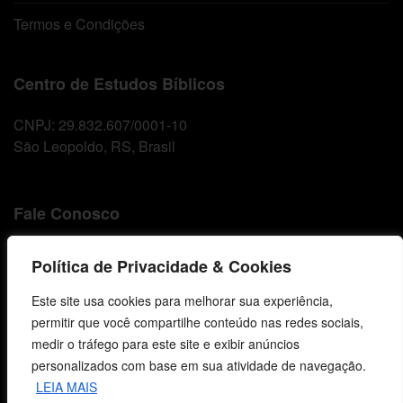
Termos e Condições
Centro de Estudos Bíblicos
CNPJ: 29.832.607/0001-10
São Leopoldo, RS, Brasil
Fale Conosco
E-mails
Política de Privacidade & Cookies
vendas@cebi.org.br
comunicacao@cebi.org.br
Este site usa cookies para melhorar sua experiência,
permitir que você compartilhe conteúdo nas redes sociais,
WhatsApp / Vendas
medir o tráfego para este site e exibir anúncios
+55 (51) 99734-4518
personalizados com base em sua atividade de navegação.
LEIA MAIS
WhatsApp / Comunicação