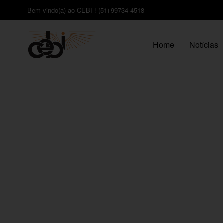
Bem vindo(a) ao CEBI ! (51) 99734-4518
Home
Notícias