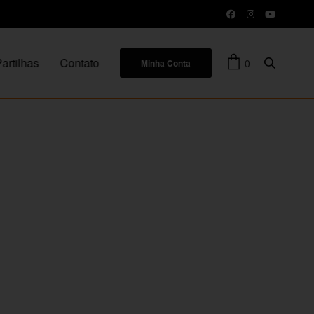
artilhas
Contato
0
Minha Conta