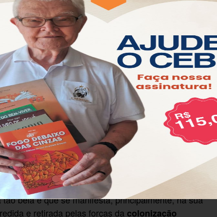
a é de uma violência sem tamanho. Nada novo para um
gelização, mas trata-se, na verdade, de um grande
e força da religião “cristã” (as aspas aqui são
 geralmente não brancas, são sempre demonizadas e,
s
, faz-se necessário, nesses
diferentes cosmovisões
e o projeto final seja concretizado: o total ocaso das
sentido do profetismo, faz a denúncia dessas
o, o que dá mais força ainda à narrativa dirigida por
e a conscientização através da própria vivência dos
“ex-pajé” Perpera.
e indígena são de emocionar e nos fazem perceber a
 cultura milenar (bem anterior à fé cristã) e que leva
a tão bela e que se manifesta, principalmente, na sua
redida e retirada pelas forças da
colonização