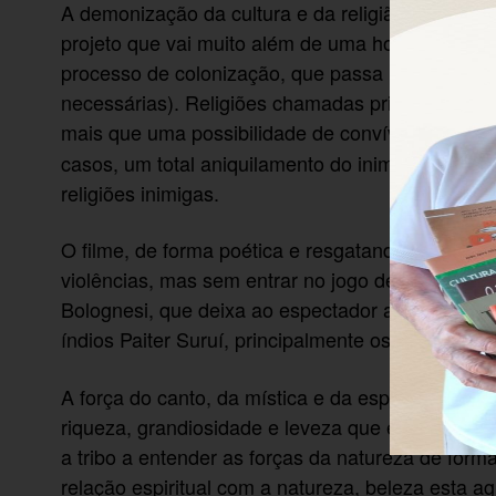
A demonização da cultura e da religião indígen
projeto que vai muito além de uma honesta evan
processo de colonização, que passa pelo discurso 
necessárias). Religiões chamadas primitivas e,
mais que uma possibilidade de convívio entre a
casos, um total aniquilamento do inimigo, para qu
religiões inimigas.
O filme, de forma poética e resgatando o melhor 
violências, mas sem entrar no jogo de certo/errad
Bolognesi, que deixa ao espectador a percepção 
índios Paiter Suruí, principalmente os dramas do 
A força do canto, da mística e da espiritualidad
riqueza, grandiosidade e leveza que existem numa
a tribo a entender as forças da natureza de form
relação espiritual com a natureza, beleza esta ag