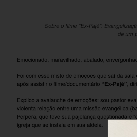
Sobre o filme “Ex-Pajé”: Evangelizaç
de um p
Emocionado, maravilhado, abalado, envergonha
Foi com esse misto de emoções que saí da sala 
após assistir o filme/documentário
, di
“Ex-Pajé”
Explico a avalanche de emoções: sou pastor evang
violenta relação entre uma missão evangélica (b
Perpera, que teve sua pajelança questionada e “e
igreja que se instala em sua aldeia.