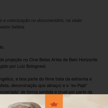
ão e colonização no documentário, na visão
astor batista
do.
de projeção no Cine Belas Artes de Belo Horizonte
rigido por Luiz Bolognesi.
élico, e boa parte do filme trata da estranha e
atista, denominação que abraço) e o “ex-Pajé”
ncerrada” de forma sórdida e cruel por parte da