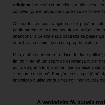
à que são submetidos, muitas vezes em
religiosa
convívio (que é negado aos que não se “convert
O olhar triste e constrangido do “ex-pajé” ao sofr
ponto marcante no documentário e traduz, sem pa
abandonar a beleza e sua natureza de pajelanç
deus branco e inimigo da sua própria história.
Mas, e não quero correr o risco de dar “spoiller”
fim do filme há um sopro de esperança que me f
por, de alguma forma, estar ligado a esse sistema
“em nome de deus”. Emoção e alívio por já há al
imposição quaisquer que deslegitimem outras ex
A verdadeira fé, aquela mai