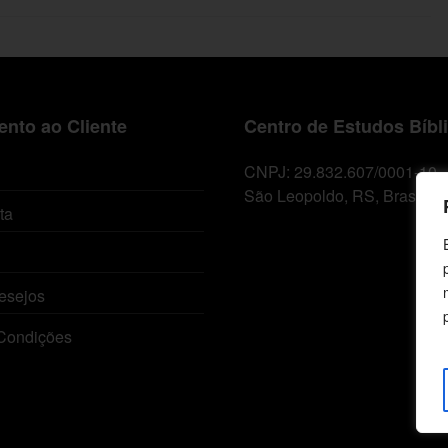
nto ao Cliente
Centro de Estudos Bíbl
CNPJ: 29.832.607/0001-10
São Leopoldo, RS, Brasil
ta
esejos
Condições