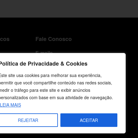
icos
Fale Conosco
E-mails
vendas@cebi.org.br
Política de Privacidade & Cookies
comunicacao@cebi.org.br
Este site usa cookies para melhorar sua experiência,
WhatsApp / Vendas
permitir que você compartilhe conteúdo nas redes sociais,
+55 (51) 99734-4518
medir o tráfego para este site e exibir anúncios
personalizados com base em sua atividade de navegação.
WhatsApp / Comunicação
LEIA MAIS
+55 (51) 99799-3041
REJEITAR
ACEITAR