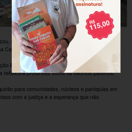
lizou, na sede da CNBB, o Estudo Bíblico “A
na Carta aos Romanos.
ção Evangelista e pelo professor Ananias Oliveira,
 reflexões profundas sobre os escritos paulinos.
guirão para comunidades, núcleos e paróquias em
isso com a justiça e a esperança que não