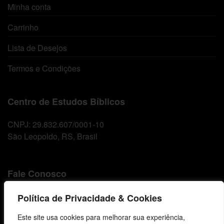
Minha conta
Carrinho
Lista de Desejos
Termos e Condições
Centro de Estudos Bíblicos
CNPJ: 29.832.607/0001-10
São Leopoldo, RS, Brasil
Fale Conosco
E-mails
Política de Privacidade & Cookies
vendas@cebi.org.br
Este site usa cookies para melhorar sua experiência,
comunicacao@cebi.org.br