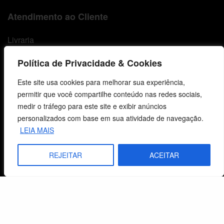
Atendimento ao Cliente
Livraria
Minha conta
Política de Privacidade & Cookies
Carrinho
Este site usa cookies para melhorar sua experiência,
permitir que você compartilhe conteúdo nas redes sociais,
Lista de Desejos
medir o tráfego para este site e exibir anúncios
personalizados com base em sua atividade de navegação.
Termos e Condições
LEIA MAIS
Centro de Estudos Bíblicos
REJEITAR
ACEITAR
CNPJ: 29.832.607/0001-10
São Leopoldo, RS, Brasil