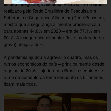
estudo Insegurança Alimentar e Covid-19 no Brasil,
realizado pela Rede Brasileira de Pesquisa em
Soberania e Segurança Alimentar (Rede Penssan),
mostra que a segurança alimentar brasileira caiu
para apenas 44,8% em 2020 – era de 77,1% em
2013. A insegurança alimentar (leve, moderada ou
grave) chega a 55%.
A pandemia ajudou a agravar o quadro, mas os
rumos econômicos do país – principalmente desde
o golpe de 2016 – ajudaram o Brasil a seguir esse
rumo de aumento da fome enquanto os bilionários
ficam mais ricos.