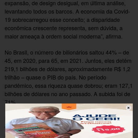
expansão, de design desigual, em última análise,
levantando todos os barcos. A economia da Covid-
19 sobrecarregou esse conceito; a disparidade
econômica crescente representa, sem dúvida, a
maior ameaça à ordem social moderna”, afirma.
No Brasil, o número de bilionários saltou 44% – de
45, em 2020, para 65, em 2021. Juntos, eles detêm
219,1 bilhões de dólares, aproximadamente R$ 1,2
trilhão – quase o PIB do país. No período
pandêmico, essa riqueza quase dobrou; eram 127,1
bilhões de dólares no ano passado. A subida foi de
71%.
Esse aumento de acúmulo de riqueza contrasta
com ao avanço da fome em um país que se recusa
a implementar um auxílio emergencial pujante. O