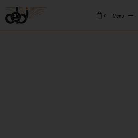
0
Menu
Close