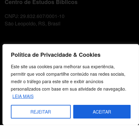
Centro de Estudos Bíblicos
CNPJ: 29.832.607/0001-10
São Leopoldo, RS, Brasil
Fale Conosco
Política de Privacidade & Cookies
E-mails
Este site usa cookies para melhorar sua experiência,
vendas@cebi.org.br
permitir que você compartilhe conteúdo nas redes sociais,
comunicacao@cebi.org.br
medir o tráfego para este site e exibir anúncios
WhatsApp / Vendas
personalizados com base em sua atividade de navegação.
+55 (51) 99734-4518
LEIA MAIS
WhatsApp / Comunicação
REJEITAR
ACEITAR
+55 (51) 99799-3041