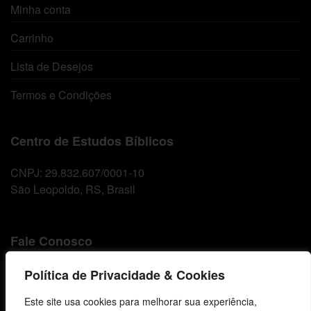
Minha conta
Carrinho
Lista de Desejos
Termos e Condições
Centro de Estudos Bíblicos
CNPJ: 29.832.607/0001-10
São Leopoldo, RS, Brasil
Fale Conosco
E-mails
Política de Privacidade & Cookies
vendas@cebi.org.br
Este site usa cookies para melhorar sua experiência,
comunicacao@cebi.org.br