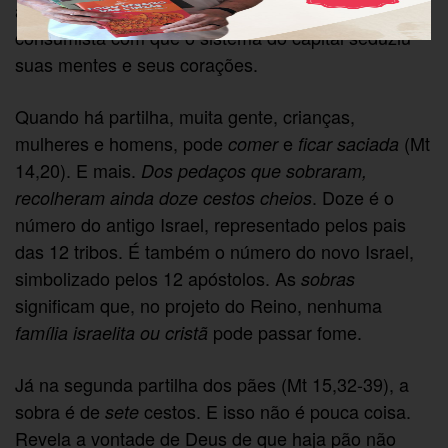
ainda, porque estão possessas pelo desejo
consumista com que o sistema do capital seduziu
suas mentes e seus corações.
Quando há partilha, muita gente, crianças,
mulheres e homens, pode
e
(Mt
comer
ficar
saciada
14,20). E mais.
Dos pedaços que sobraram,
. Doze é o
recolheram ainda doze cestos cheios
número do antigo Israel, representado pelos pais
das 12 tribos. É também o número do novo Israel,
simbolizado pelos 12 apóstolos. As
sobras
significam que, no projeto do Reino, nenhuma
pode passar fome.
família
israelita ou cristã
Já na segunda partilha dos pães (Mt 15,32-39), a
sobra é de
cestos. E isso não é pouca coisa.
sete
Revela a vontade de Deus de que haja pão não