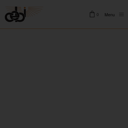
0
Menu
Close