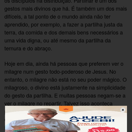
os discípulos na distribuição. Partilhar é um dos
gestos mais divinos que há. É também um dos mais
difíceis, a tal ponto de o mundo ainda não ter
aprendido, por exemplo, a fazer a partilha justa da
terra, da comida e dos demais bens necessários a
uma vida digna, ou até mesmo da partilha da
ternura e do abraço.
Hoje em dia, ainda há pessoas que preferem ver o
milagre num gesto todo-poderoso de Jesus. No
entanto, o milagre não está no seu poder mágico. O
milagroso, o divino está justamente na simplicidade
do gesto da partilha. E muitas pessoas negam-se a
ver o milagre no repartir. Talvez isso aconteça
porque ainda são prisioneiras de uma catequese
conservadora. Ou talvez, porque não querem
partilhar os bens e o poder que acumularam. Ou