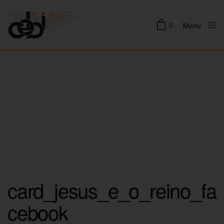
0
Menu
Close
card_jesus_e_o_reino_fa
cebook