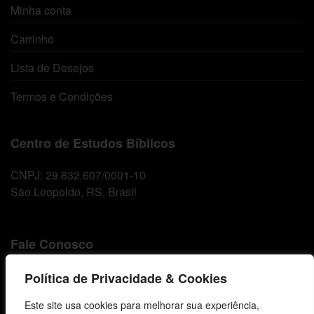
Minha conta
Carrinho
Lista de Desejos
Termos e Condições
Centro de Estudos Bíblicos
CNPJ: 29.832.607/0001-10
São Leopoldo, RS, Brasil
Fale Conosco
E-mails
Política de Privacidade & Cookies
vendas@cebi.org.br
Este site usa cookies para melhorar sua experiência,
comunicacao@cebi.org.br