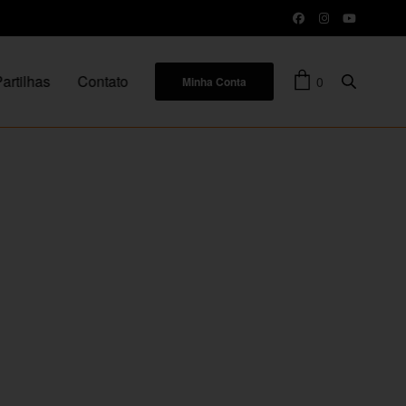
artilhas
Contato
0
Minha Conta