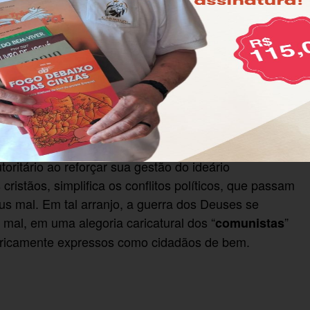
izar a quarentena pela pandemia de coronavírus, Jair
la prepararam uma contraofensiva para reajustar sua
istão. Em resposta ao contexto mundial e brasileiro
associação de seu governo ao cristianismo, evocando
 definida por Michel Löwy. Nessa guerra pelo Deus
oritário ao reforçar sua gestão do ideário
ristãos, simplifica os conflitos políticos, que passam
s mal. Em tal arranjo, a guerra dos Deuses se
 mal, em uma alegoria caricatural dos “
”
comunistas
oricamente expressos como cidadãos de bem.