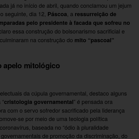
da já no início de abril, quando conclamou um jejum
o seguinte, dia 12,
, a
Páscoa
ressurreição de
mparadas pelo presidente à facada que sofreu no
claro essa construção do bolsonarismo sacrificial e
e culminaram na construção do
mito “pascoal”
o apelo mitológico
telectuais da cúpula governamental, destaco alguns
 “
” é pensada ora
cristologia governamental
 ora com o servo sofredor sacrificado pela liderança
omove-se por meio de uma teologia política
 coronavírus, baseada no “ódio à pluralidade
as governamentais de promoção da discriminação, do