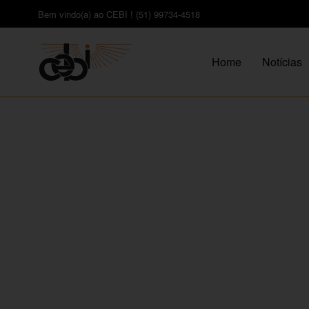
Bem vindo(a) ao CEBI ! (51) 99734-4518
Home
Notícias