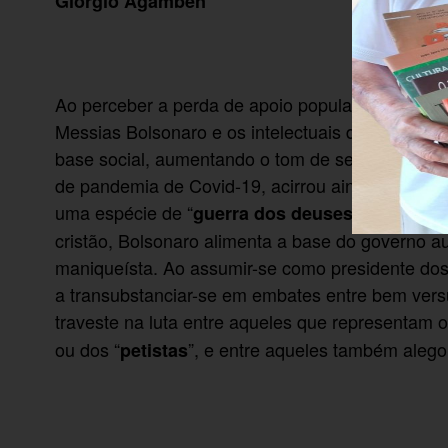
Giorgio Agamben
Ao perceber a perda de apoio popular por relativ
Messias Bolsonaro e os intelectuais de sua cúpu
base social, aumentando o tom de seu discurso cr
de pandemia de Covid-19, acirrou ainda mais a 
uma espécie de “
”, tal como
guerra dos deuses
cristão, Bolsonaro alimenta a base do governo aut
maniqueísta. Ao assumir-se como presidente dos c
a transubstanciar-se em embates entre bem versu
traveste na luta entre aqueles que representam o
ou dos “
”, e entre aqueles também aleg
petistas