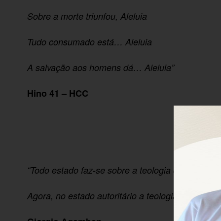
Sobre a morte triunfou, Aleluia
Tudo consumado está… Aleluia
A salvação aos homens dá… Aleluia”
Hino 41 – HCC
“Todo estado faz-se sobre a teologia do poder (
Agora, no estado autoritário a teologia é o poder”