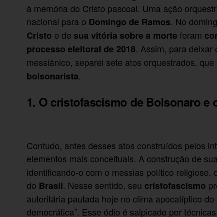
à memória do Cristo pascoal. Uma ação orquestra
nacional para o
. No doming
Domingo de Ramos
e de
foram
Cristo
sua vitória sobre a morte
co
. Assim, para deixar 
processo eleitoral de 2018
messiânico, separei sete atos orquestrados, qu
.
bolsonarista
1. O cristofascismo de Bolsonaro e 
Contudo, antes desses atos construídos pelos in
elementos mais conceituais. A construção de sua
identificando-o com o messias político religioso,
do
. Nesse sentido, seu
pr
Brasil
cristofascismo
autoritária pautada hoje no clima apocalíptico do
democrática”. Esse ódio é salpicado por técnic