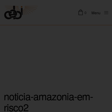
0
Menu
Close
noticia-amazonia-em-
risco2