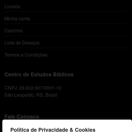
Livraria
Minha conta
Carrinho
Lista de Desejos
Termos e Condições
Centro de Estudos Bíblicos
CNPJ: 29.832.607/0001-10
São Leopoldo, RS, Brasil
Fale Conosco
Política de Privacidade & Cookies
E-mails