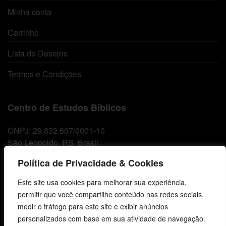
Minha conta
Carrinho
Lista de Desejos
Termos e Condições
Centro de Estudos Bíblicos
CNPJ: 29.832.607/0001-10
São Leopoldo, RS, Brasil
Política de Privacidade & Cookies
Fale Conosco
Este site usa cookies para melhorar sua experiência,
permitir que você compartilhe conteúdo nas redes sociais,
E-mails
medir o tráfego para este site e exibir anúncios
vendas@cebi.org.br
personalizados com base em sua atividade de navegação.