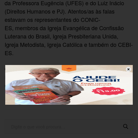
da Professora Eugência (UFES) e do Luiz Inácio
(Direitos Humanos e PJ). Atentos/as às falas
estavam os representantes do CONIC-
ES, membros da Igreja Evangélica de Confissão
Luterana do Brasil, Igreja Presbiteriana Unida,
Igreja Metodista, Igreja Católica e também do CEBI-
ES.
O encontro foi animado pelo Coral da Igreja
Evangélica de Confissão Luterana do Brasil,
Comunidade de Vila Velha.