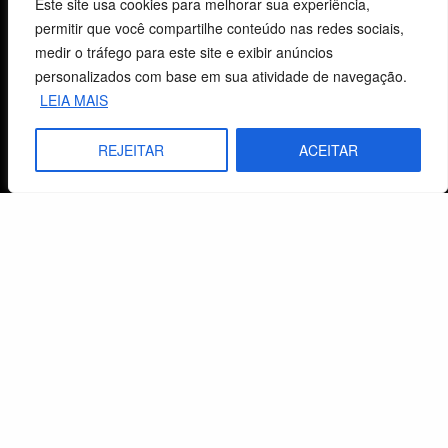
Este site usa cookies para melhorar sua experiência,
permitir que você compartilhe conteúdo nas redes sociais,
Fale Conosco
medir o tráfego para este site e exibir anúncios
personalizados com base em sua atividade de navegação.
E-mails
LEIA MAIS
vendas@cebi.org.br
comunicacao@cebi.org.br
REJEITAR
ACEITAR
WhatsApp / Vendas
+55 (51) 99734-4518
WhatsApp / Comunicação
+55 (51) 99799-3041
© 2026 Centro de Estudos Biblicos. Todos os direitos reservados. By Zwei Arts.