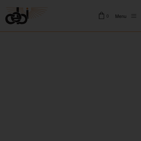
0
Menu
Close