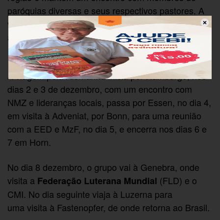
paróquias diversas e seus respectivos pastores. A
visita à Holanda encerra com um contato com
as Irmãs da Divina Providência, em Telegen, no dia
1º de dezembro.
A viagem pela Alemanha inicia por Hamburgo, nos
dias 2 e 3 de dezembro, com um encontro com
NMZ e lideranças locais, passa por Essen, no dia 4,
em visita à Adveniat, por Bonn, para uma reunião
com a EED e MzF, no dia 5, e encerra nos dias 6 e
7 em Horn.
No dia 8 dezembro, o grupo vai à Genebra, onde
visita a
(FLD) e o
Federação Luterana Mundial
CMI. No dia seguinte viaja à Luzerna para
uma visita à Fastenopfer, de onde retorna ao Brasil.