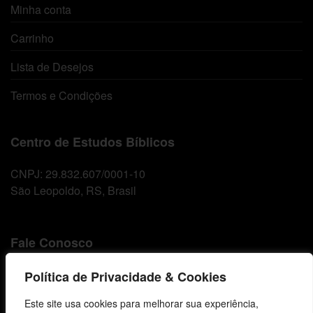
Minha conta
Carrinho
Lista de Desejos
Termos e Condições
Centro de Estudos Bíblicos
CNPJ: 29.832.607/0001-10
São Leopoldo, RS, Brasil
Fale Conosco
E-mails
Política de Privacidade & Cookies
vendas@cebi.org.br
Este site usa cookies para melhorar sua experiência,
comunicacao@cebi.org.br