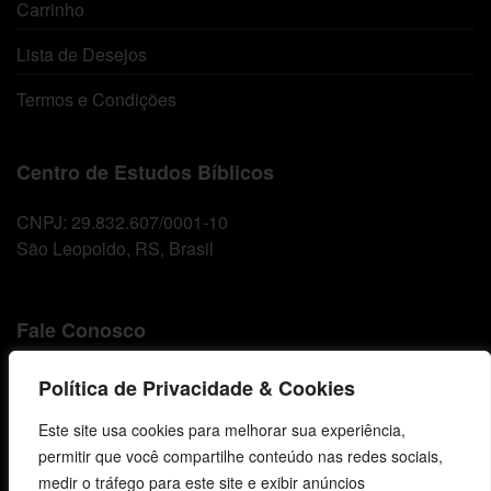
Carrinho
Lista de Desejos
Termos e Condições
Centro de Estudos Bíblicos
CNPJ: 29.832.607/0001-10
São Leopoldo, RS, Brasil
Fale Conosco
E-mails
Política de Privacidade & Cookies
vendas@cebi.org.br
Este site usa cookies para melhorar sua experiência,
comunicacao@cebi.org.br
permitir que você compartilhe conteúdo nas redes sociais,
WhatsApp / Vendas
medir o tráfego para este site e exibir anúncios