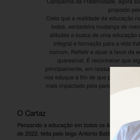
Campanha da Fraternidade, agora sob
proposto pel
Creio que a realidade da educação no
todos, verdadeira mudança de menta
atitudes e busca de uma educação 
integral e formação para a vida f
comum. Refletir e atuar a favor da
quaresmal. É reconhecer que alg
principalmente, em nossas relações. É
nos eduque a fim de que possamos refl
mais impactado pela pandemia. É tem
O Cartaz
Pensando a educação em todos os âmbitos da vi
de 2022, feita pelo leigo Antonio Batista de Souz