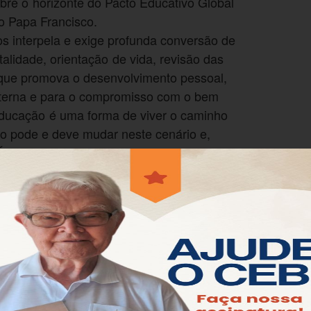
re o horizonte do Pacto Educativo Global
o Papa Francisco.
s interpela e exige profunda conversão de
lidade, orientação de vida, revisão das
que promova o desenvolvimento pessoal,
raterna e para o compromisso com o bem
 educação é uma forma de viver o caminho
o pode e deve mudar neste cenário e,
 permitir que a Palavra de vida e salvação
etir sobre este tema tão importante, ainda
po de cuidar da educação”, disse o padre.
da, a identidade visual da Campanha da Fraternidade
a Júnior, tem como inspiração o capítulo oitavo do