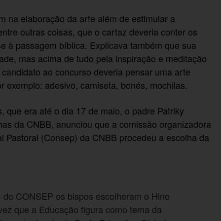
am na elaboração da arte além de estimular a
entre outras coisas, que o cartaz deveria conter os
se à passagem bíblica. Explicava também que sua
idade, mas acima de tudo pela inspiração e meditação
o candidato ao concurso deveria pensar uma arte
or exemplo: adesivo, camiseta, bonés, mochilas.
 que era até o dia 17 de maio, o padre Patriky
nhas da CNBB, anunciou que a comissão organizadora
al Pastoral (Consep) da CNBB procedeu a escolha da
ião do CONSEP os bispos escolheram o Hino
a vez que a Educação figura como tema da