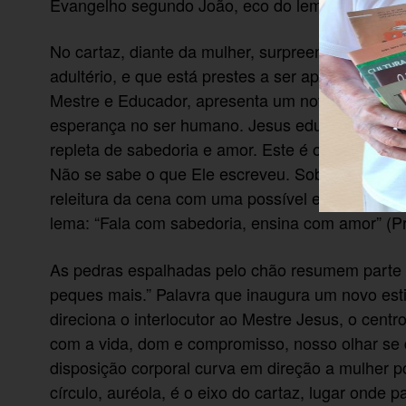
Evangelho segundo João, eco do lema que é pro
No cartaz, diante da mulher, surpreendida em fla
adultério, e que está prestes a ser apedrejada, Cr
Mestre e Educador, apresenta um novo ensiname
esperança no ser humano. Jesus educa de maneir
repleta de sabedoria e amor. Este é o único m
Não se sabe o que Ele escreveu. Sob a luz da es
releitura da cena com uma possível escrita so
lema: “Fala com sabedoria, ensina com amor” (Pr
As pedras espalhadas pelo chão resumem parte d
peques mais.” Palavra que inaugura um novo esti
direciona o interlocutor ao Mestre Jesus, o cent
com a vida, dom e compromisso, nosso olhar se 
disposição corporal curva em direção a mulher p
círculo, auréola, é o eixo do cartaz, lugar onde p