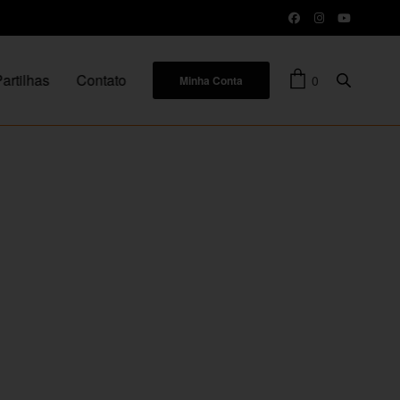
artilhas
Contato
0
Minha Conta