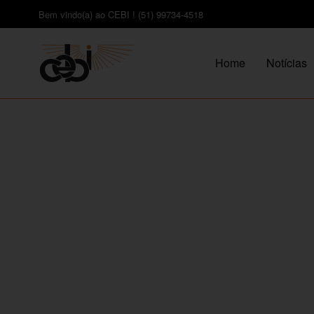
Bem vindo(a) ao CEBI ! (51) 99734-4518
Home
Notícias