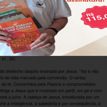
posto.
grante
isto, Divino
nto que se revela como um verdadeiro ato de
a pedagógica, integral e a partir de uma ação
omento em que o Evangelho mostra Jesus escrevendo.
piritualidade quaresmal, o autor apresenta uma
bre o chão: AMOR E SABEDORIA palavras retiradas do
 31, 26).
o desfecho daquilo ensinado por Jesus. “Vai e não
lo de vida marcado pela conversão. O cartaz
ro da fé. Convertidos pela Palavra e comprometidos
dirige a Jesus que é mostrado em perfil, em pé e com
osta a juízo. A cabeça de Jesus, emoldurada por um
arte a inteligência, a sabedoria e por consequência, a